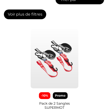
ACCESSOIRES
Voir plus de filtres
STICKERS
CADEAUX
SUPERMOT
-10%
Promo
Pack de 2 Sangles
SUPERMOT