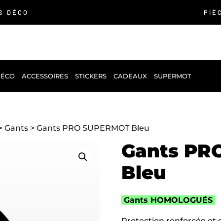
S DÉCO
PIÈ
DÉCO
ACCESSOIRES
STICKERS
CADEAUX
SUPERMOT
>
Gants
> Gants PRO SUPERMOT Bleu
Gants PR
Bleu
Gants HOMOLOGUÉS
Protection renforcée et 