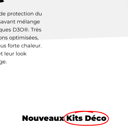
 de protection du
 savant mélange
coques D3O®. Très
ions optimisées,
us forte chaleur.
t leur look
ge.
Nouveaux
Kits Déco