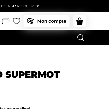
JE ME CONNECTE
CES & JANTES MOTO
mot de passe oublié ?
Mon compte
Pas de compte ?
Je m’inscris
O SUPERMOT
design amélioré