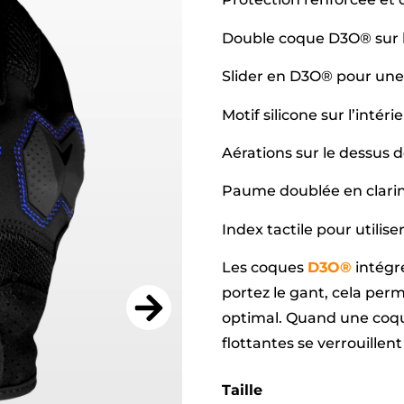
Double coque D3O® sur l
Slider en D3O® pour une
Motif silicone sur l’intér
Aérations sur le dessus d
Paume doublée en clari
Index tactile pour utili
Les coques
D3O®
intégr
portez le gant, cela per
optimal. Quand une coqu
flottantes se verrouillent 
Taille