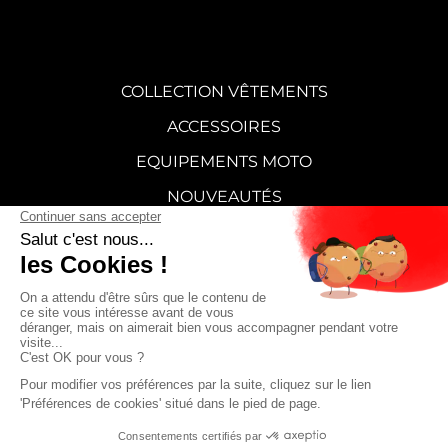
COLLECTION VÊTEMENTS
ACCESSOIRES
EQUIPEMENTS MOTO
NOUVEAUTÉS
STICKERS
CARTE CADEAU
SUPERMOT
FAQ
CONTACT
CGV
Mentions légales
Politique de confidentialité
39.90
€
Ajouter au panier
Cliquez-ici pour modifier vos préférences en matière de