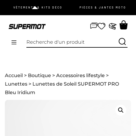
JE ME CONNECTE
VÊTEMENTS & KITS DÉCO
PIÈCES & JANTES MOTO
mot de passe oublié ?
Pas de compte ?
Je m’inscris
PROMOS
Accueil
>
Boutique
>
Accessoires lifestyle
>
NOUVEAUTÉS
Lunettes
> Lunettes de Soleil SUPERMOT PRO
Bleu Iridium
VÊTEMENTS
ÉQUIPEMENTS
KIT DÉCO