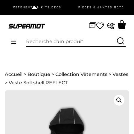
JE ME CONNECTE
VÊTEMENTS & KITS DÉCO
PIÈCES & JANTES MOTO
mot de passe oublié ?
Pas de compte ?
Je m’inscris
PROMOS JUSQU'À -70%
Accueil
>
Boutique
>
Collection Vêtements
>
Vestes
NOUVEAUTÉS
> Veste Softshell REFLECT
VÊTEMENTS
ÉQUIPEMENTS
KIT DÉCO