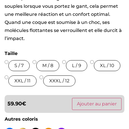
souples lorsque vous portez le gant, cela permet
une meilleure réaction et un confort optimal.
Quand une coque est soumise à un choc, ses
molécules flottantes se verrouillent et elle durcit à
l’impact.
Taille
S / 7
M / 8
L / 9
XL / 10
XXL / 11
XXXL / 12
59.90
€
Ajouter au panier
Autres coloris