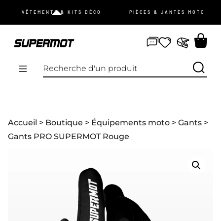
JE ME CONNECTE
VÊTEMENTS & KITS DÉCO
PIÈCES & JANTES MOTO
mot de passe oublié ?
Pas de compte ?
Je m’inscris
PROMOS
Accueil
>
Boutique
>
Équipements moto
>
Gants
>
NOUVEAUTÉS
Gants PRO SUPERMOT Rouge
VÊTEMENTS
ÉQUIPEMENTS
KIT DÉCO