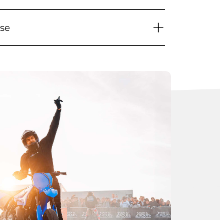
+
ose