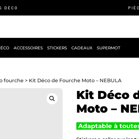
S DÉCO
PIÈ
DÉCO
ACCESSOIRES
STICKERS
CADEAUX
SUPERMOT
co fourche
> Kit Déco de Fourche Moto – NEBULA
Kit Déco 
Moto – N
Adaptable à toutes