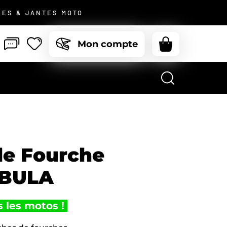
JE ME CONNECTE
CES & JANTES MOTO
mot de passe oublié ?
Mon compte
Pas de compte ?
Je m’inscris
de Fourche
EBULA
 les motos !