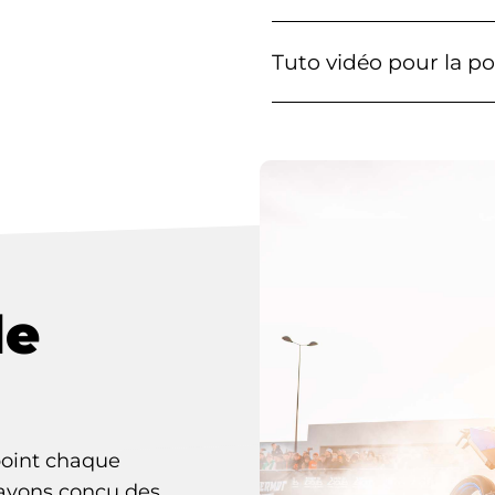
Tuto vidéo pour la p
le
oint chaque
 avons conçu des