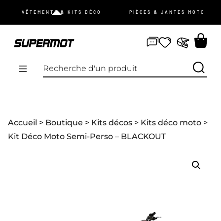
JE ME CONNECTE
VÊTEMENTS & KITS DÉCO
PIÈCES & JANTES MOTO
mot de passe oublié ?
Pas de compte ?
Je m’inscris
PROMOS
Accueil
>
Boutique
>
Kits décos
>
Kits déco moto
>
NOUVEAUTÉS
Kit Déco Moto Semi-Perso – BLACKOUT
VÊTEMENTS
ÉQUIPEMENTS
KIT DÉCO