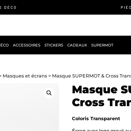
S DÉCO
PIÈ
DÉCO
ACCESSOIRES
STICKERS
CADEAUX
SUPERMOT
>
Masques et écrans
> Masque SUPERMOT & Cross Tran
Masque 
Cross Tra
Coloris Transparent
Écran avec logo gravé au 