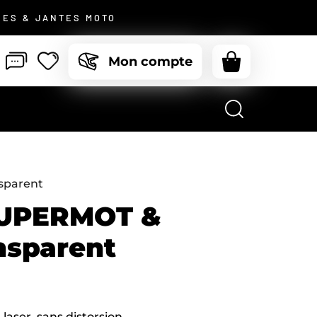
JE ME CONNECTE
CES & JANTES MOTO
mot de passe oublié ?
Mon compte
Pas de compte ?
Je m’inscris
sparent
SUPERMOT &
nsparent
laser, sans distorsion