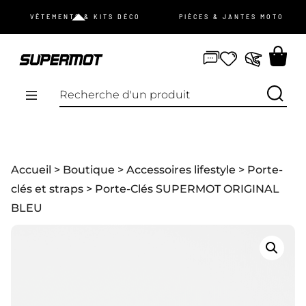
JE ME CONNECTE
VÊTEMENTS & KITS DÉCO
PIÈCES & JANTES MOTO
mot de passe oublié ?
Pas de compte ?
Je m’inscris
PROMOS
Accueil
>
Boutique
>
Accessoires lifestyle
>
Porte-
NOUVEAUTÉS
clés et straps
> Porte-Clés SUPERMOT ORIGINAL
BLEU
VÊTEMENTS
ÉQUIPEMENTS
KIT DÉCO