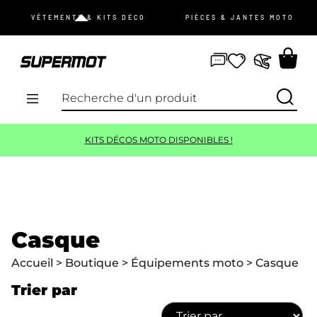
JE ME CONNECTE
VÊTEMENTS & KITS DÉCO
PIÈCES & JANTES MOTO
mot de passe oublié ?
Pas de compte ?
Je m’inscris
KITS DÉCOS MOTO DISPONIBLES !
PROMOS
NOUVEAUTÉS
VÊTEMENTS
Casque
Accueil
>
Boutique
>
Équipements moto
> Casque
ÉQUIPEMENTS
Trier par
KIT DÉCO