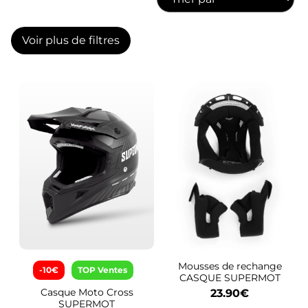
ACCESSOIRES
Voir plus de filtres
STICKERS
CADEAUX
SUPERMOT
Mousses de rechange
-10€
TOP Ventes
CASQUE SUPERMOT
Casque Moto Cross
23.90
€
SUPERMOT