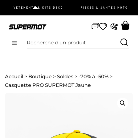
JE ME CONNECTE
VÊTEMENTS & KITS DÉCO
PIÈCES & JANTES MOTO
mot de passe oublié ?
Pas de compte ?
Je m’inscris
PROMOS
Accueil
>
Boutique
>
Soldes
>
-70% à -50%
>
NOUVEAUTÉS
Casquette PRO SUPERMOT Jaune
VÊTEMENTS
ÉQUIPEMENTS
KIT DÉCO