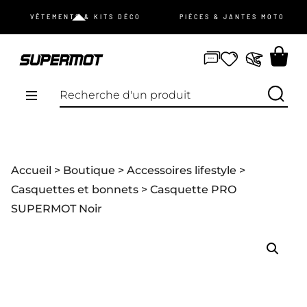
JE ME CONNECTE
VÊTEMENTS & KITS DÉCO
PIÈCES & JANTES MOTO
mot de passe oublié ?
Pas de compte ?
Je m’inscris
PROMOS
Accueil
>
Boutique
>
Accessoires lifestyle
>
NOUVEAUTÉS
Casquettes et bonnets
> Casquette PRO
SUPERMOT Noir
VÊTEMENTS
ÉQUIPEMENTS
KIT DÉCO