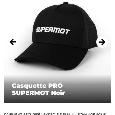
ACCESSOIRES
STICKERS
CADEAUX
SUPERMOT
Casquette PRO
SUPERMOT Noir
PAIEMENT SÉCURISÉ | EXPÉDIÉ DEMAIN | ÉCHANGE SOUS