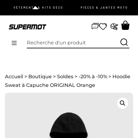
JE ME CONNECTE
VÊTEMENTS & KITS DÉCO
PIÈCES & JANTES MOTO
mot de passe oublié ?
Pas de compte ?
Je m’inscris
PROMOS
Accueil
>
Boutique
>
Soldes
>
-20% à -10%
> Hoodie
NOUVEAUTÉS
Sweat à Capuche ORIGINAL Orange
VÊTEMENTS
ÉQUIPEMENTS
KIT DÉCO