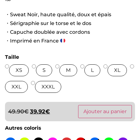
・Sweat Noir, haute qualité, doux et épais
・Sérigraphie sur le torse et le dos
・Capuche doublée avec cordons
・Imprimé en France
Taille
XS
S
M
L
XL
XXL
XXXL
49.90
€
39.92
€
Ajouter au panier
Autres coloris