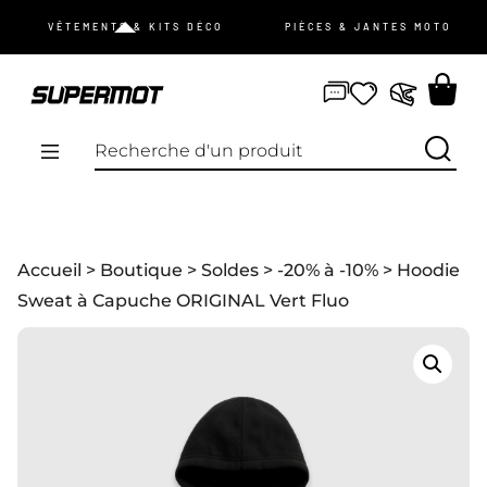
JE ME CONNECTE
VÊTEMENTS & KITS DÉCO
PIÈCES & JANTES MOTO
mot de passe oublié ?
Pas de compte ?
Je m’inscris
PROMOS
Accueil
>
Boutique
>
Soldes
>
-20% à -10%
> Hoodie
NOUVEAUTÉS
Sweat à Capuche ORIGINAL Vert Fluo
VÊTEMENTS
ÉQUIPEMENTS
KIT DÉCO