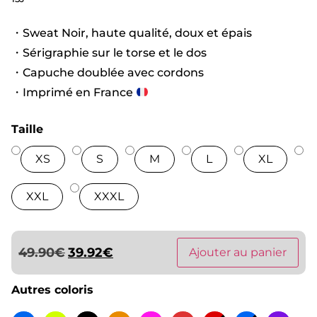
・Sweat Noir, haute qualité, doux et épais
・Sérigraphie sur le torse et le dos
・Capuche doublée avec cordons
・Imprimé en France
Taille
XS
S
M
L
XL
XXL
XXXL
49.90
€
39.92
€
Ajouter au panier
Autres coloris